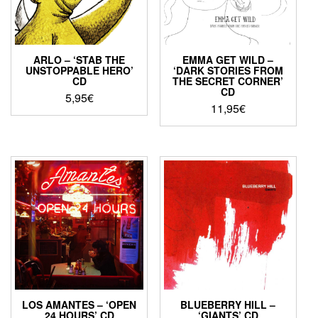
ARLO – ‘STAB THE
EMMA GET WILD –
UNSTOPPABLE HERO’
‘DARK STORIES FROM
CD
THE SECRET CORNER’
CD
5,95
€
11,95
€
LOS AMANTES – ‘OPEN
BLUEBERRY HILL –
24 HOURS’ CD
‘GIANTS’ CD