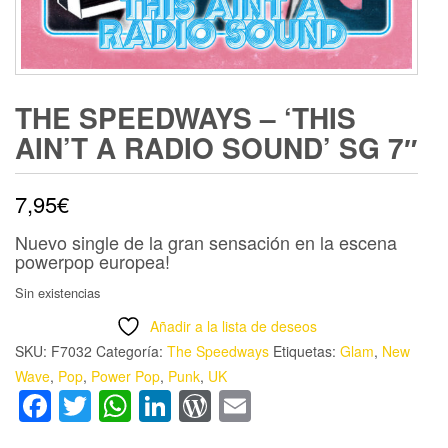
THE SPEEDWAYS – ‘THIS
AIN’T A RADIO SOUND’ SG 7″
7,95
€
Nuevo single de la gran sensación en la escena
powerpop europea!
Sin existencias
Añadir a la lista de deseos
SKU:
F7032
Categoría:
The Speedways
Etiquetas:
Glam
,
New
Wave
,
Pop
,
Power Pop
,
Punk
,
UK
Facebook
Twitter
WhatsApp
LinkedIn
WordPress
Email