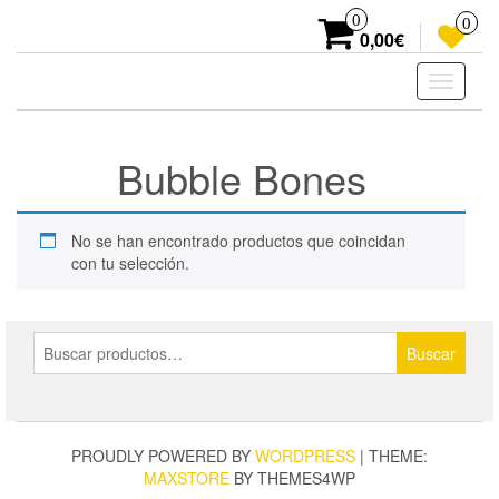
Skip
0
0
to
0,00€
the
content
Toggle
navigati
Bubble Bones
No se han encontrado productos que coincidan
con tu selección.
Buscar
Buscar
por:
PROUDLY POWERED BY
WORDPRESS
|
THEME:
MAXSTORE
BY THEMES4WP