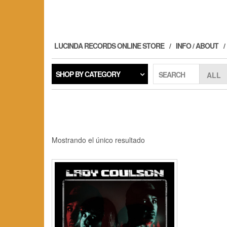
Skip
to
the
content
LUCINDA RECORDS ONLINE STORE
INFO / ABOUT
SHOP BY CATEGORY
SEARCH
Mostrando el único resultado