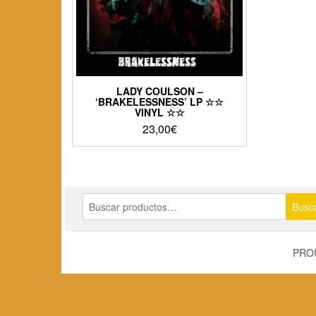
LADY COULSON –
‘BRAKELESSNESS’ LP ☆☆
VINYL ☆☆
23,00
€
Buscar
Busc
por:
PRO