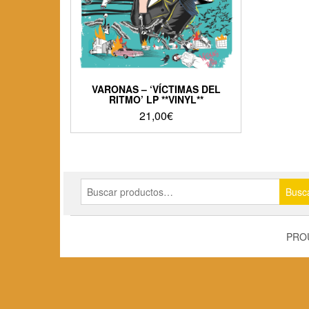
VARONAS – ‘VÍCTIMAS DEL
RITMO’ LP **VINYL**
21,00
€
Buscar
Busc
por:
PRO