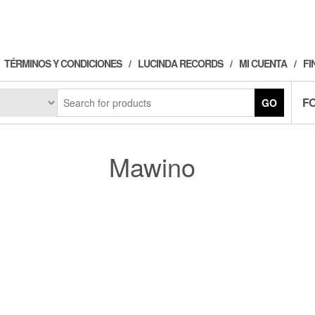
TÉRMINOS Y CONDICIONES
LUCINDA RECORDS
MI CUENTA
FI
F
GO
Mawino