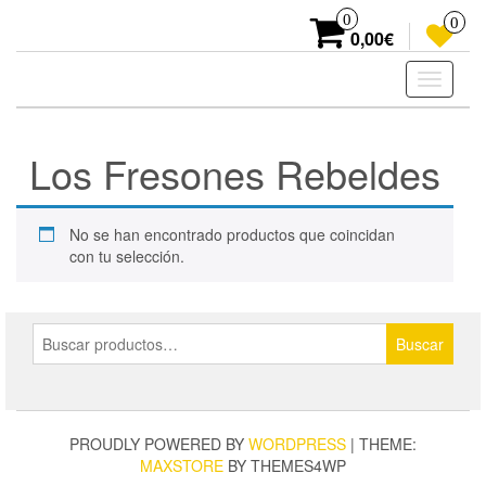
Skip
0
0
to
0,00€
the
content
Toggle
navigati
Los Fresones Rebeldes
No se han encontrado productos que coincidan
con tu selección.
Buscar
Buscar
por:
PROUDLY POWERED BY
WORDPRESS
|
THEME:
MAXSTORE
BY THEMES4WP