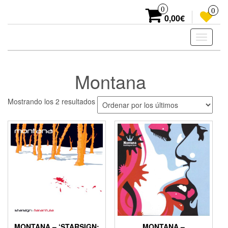
Skip
0
0
to
0,00€
the
content
Toggle
navigati
Montana
Ordenado
Mostrando los 2 resultados
por
los
últimos
MONTANA – ‘STARSIGN:
MONTANA –