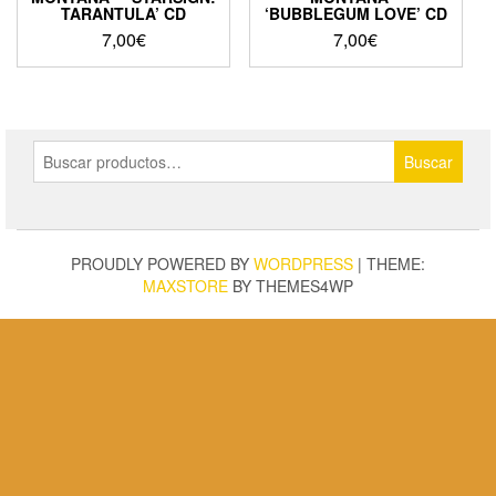
TARANTULA’ CD
‘BUBBLEGUM LOVE’ CD
7,00
€
7,00
€
Buscar
Buscar
por:
PROUDLY POWERED BY
WORDPRESS
|
THEME:
MAXSTORE
BY THEMES4WP