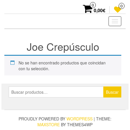
Skip
0
0
to
0,00€
the
content
Toggle
navigati
Joe Crepúsculo
No se han encontrado productos que coincidan
con tu selección.
Buscar
Buscar
por:
PROUDLY POWERED BY
WORDPRESS
|
THEME:
MAXSTORE
BY THEMES4WP