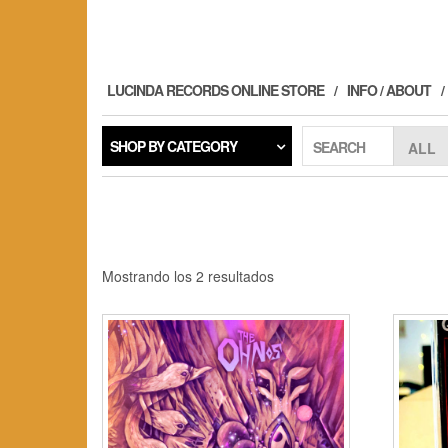
Skip
to
the
content
LUCINDA RECORDS ONLINE STORE
INFO / ABOUT
SHOP BY CATEGORY
SEARCH
Ordenado
Mostrando los 2 resultados
por
los
últimos