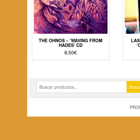
THE OHNOS – ‘WAVING FROM
LAS
HADES’ CD
‘
8,50
€
Buscar
Busc
por:
PRO