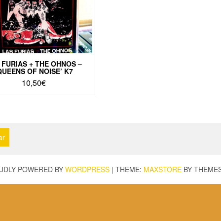
 FURIAS + THE OHNOS –
QUEENS OF NOISE’ K7
10,50
€
ar
UDLY POWERED BY
WORDPRESS
|
THEME:
MAXSTORE
BY THEME