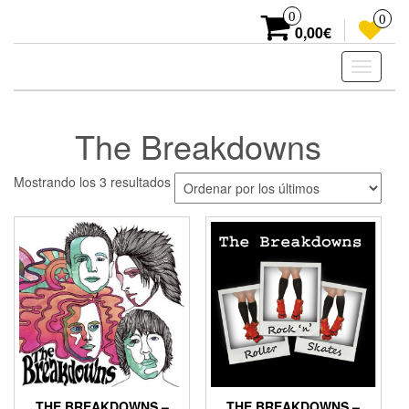
Skip
0
0
to
0,00€
the
content
Toggle
navigati
The Breakdowns
Ordenado
Mostrando los 3 resultados
por
los
últimos
THE BREAKDOWNS –
THE BREAKDOWNS –