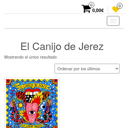
Skip
0
0
to
0,00€
the
content
Toggle
navigati
El Canijo de Jerez
Mostrando el único resultado