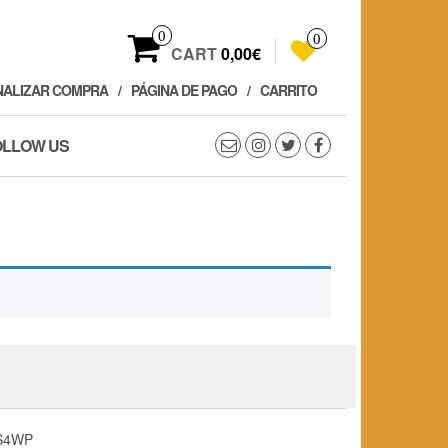
0
0
CART
0,00€
NALIZAR COMPRA
PÁGINA DE PAGO
CARRITO
OLLOW US
S4WP