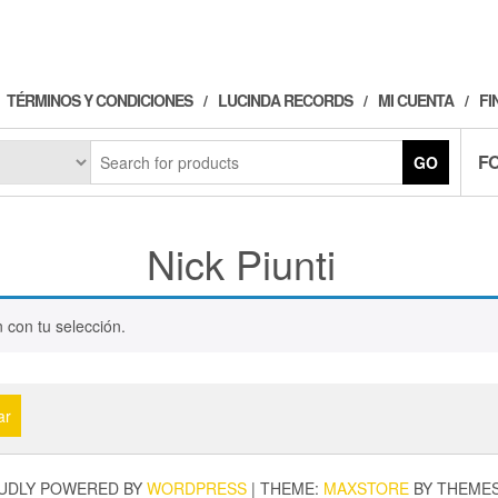
TÉRMINOS Y CONDICIONES
LUCINDA RECORDS
MI CUENTA
FI
F
GO
Nick Piunti
 con tu selección.
ar
UDLY POWERED BY
WORDPRESS
|
THEME:
MAXSTORE
BY THEME