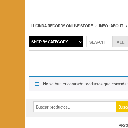
Skip
to
the
content
LUCINDA RECORDS ONLINE STORE
INFO / ABOUT
SHOP BY CATEGORY
SEARCH
No se han encontrado productos que coincidan
Buscar
Busc
por:
PRO