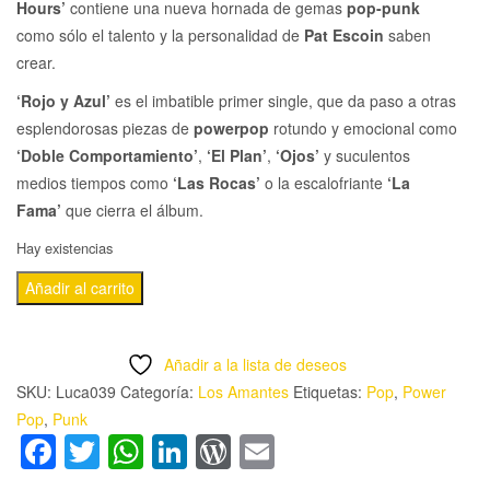
Hours’
contiene una nueva hornada de gemas
pop-punk
como sólo el talento y la personalidad de
Pat Escoin
saben
crear.
‘Rojo y Azul’
es el imbatible primer single, que da paso a otras
esplendorosas piezas de
powerpop
rotundo y emocional como
‘Doble Comportamiento’
,
‘El Plan’
,
‘Ojos’
y suculentos
medios tiempos como
‘Las Rocas’
o la escalofriante
‘La
Fama’
que cierra el álbum.
Hay existencias
LOS
Añadir al carrito
AMANTES
-
Añadir a la lista de deseos
'OPEN
SKU:
Luca039
Categoría:
Los Amantes
Etiquetas:
Pop
,
Power
24
Pop
,
Punk
HOURS'
Facebook
Twitter
WhatsApp
LinkedIn
WordPress
Email
CD
cantidad