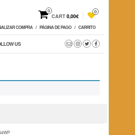
0
0
CART
0,00€
NALIZAR COMPRA
PÁGINA DE PAGO
CARRITO
OLLOW US
S4WP