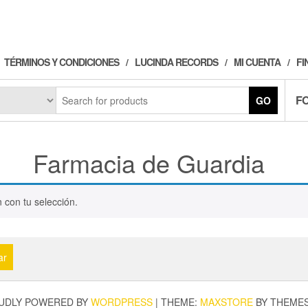
TÉRMINOS Y CONDICIONES
LUCINDA RECORDS
MI CUENTA
FI
F
GO
Farmacia de Guardia
 con tu selección.
ar
UDLY POWERED BY
WORDPRESS
|
THEME:
MAXSTORE
BY THEME