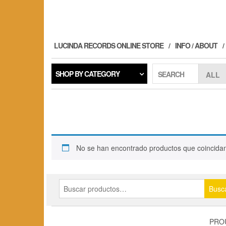
Skip
to
the
content
LUCINDA RECORDS ONLINE STORE
INFO / ABOUT
SHOP BY CATEGORY
SEARCH
No se han encontrado productos que coincidan
Buscar
Busc
por:
PRO