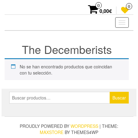
Skip
0
0
to
0,00€
the
content
Toggle
navigati
The Decemberists
No se han encontrado productos que coincidan
con tu selección.
Buscar
Buscar
por:
PROUDLY POWERED BY
WORDPRESS
|
THEME:
MAXSTORE
BY THEMES4WP