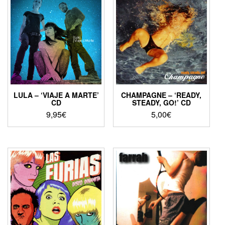
LULA – ‘VIAJE A MARTE’
CHAMPAGNE – ‘READY,
CD
STEADY, GO!’ CD
9,95
€
5,00
€