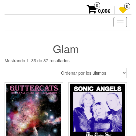
Skip
0
0
to
0,00€
the
content
Toggle
navigati
Glam
Ordenado
Mostrando 1–36 de 37 resultados
por
los
últimos