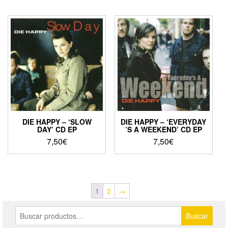
DIE HAPPY – ‘SLOW
DIE HAPPY – ‘EVERYDAY
DAY’ CD EP
´S A WEEKEND’ CD EP
7,50
€
7,50
€
1
2
→
Buscar
Buscar
por: