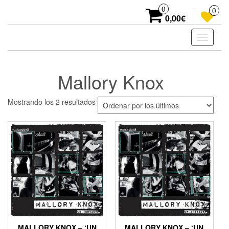
Skip
0
0
to
0,00€
the
content
Toggle
navigati
Mallory Knox
Ordenado
Mostrando los 2 resultados
por
los
últimos
MALLORY KNOX – ‘UN
MALLORY KNOX – ‘UN