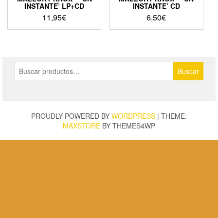
INSTANTE’ LP+CD
INSTANTE’ CD
11,95
€
6,50
€
Buscar
Buscar
por:
PROUDLY POWERED BY
WORDPRESS
|
THEME:
MAXSTORE
BY THEMES4WP