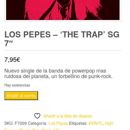
LOS PEPES – ‘THE TRAP’ SG
7″
7,95
€
Nuevo single de la banda de powerpop mas
ruidosa del planeta, un torbellino de punk-rock.
Hay existencias
Los
Añadir al carrito
Pepes
-
Añadir a la lista de deseos
'The
SKU:
F7009
Categoría:
Los Pepes
Etiquetas:
#VINYL
,
High
Trap'