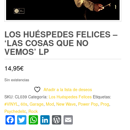
LOS HUÉSPEDES FELICES –
‘LAS COSAS QUE NO
VEMOS’ LP
14,95
€
Sin existencias
Añadir a la lista de deseos
SKU:
CL039
Categoría:
Los Huéspedes Felices
Etiquetas:
#VINYL
,
60s
,
Garage
,
Mod
,
New Wave
,
Power Pop
,
Prog
,
Psychedelic
,
Rock
Facebook
Twitter
WhatsApp
LinkedIn
WordPress
Email