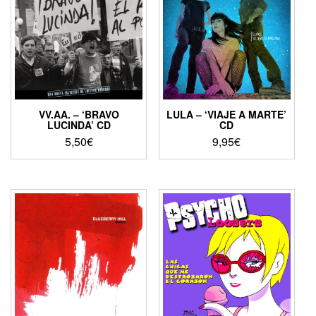
VV.AA. – ‘BRAVO
LULA – ‘VIAJE A MARTE’
LUCINDA’ CD
CD
5,50
€
9,95
€