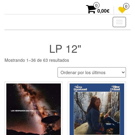
Skip
0
0
to
0,00€
the
content
Toggle
navigati
LP 12"
Ordenado
Mostrando 1–36 de 63 resultados
por
los
últimos