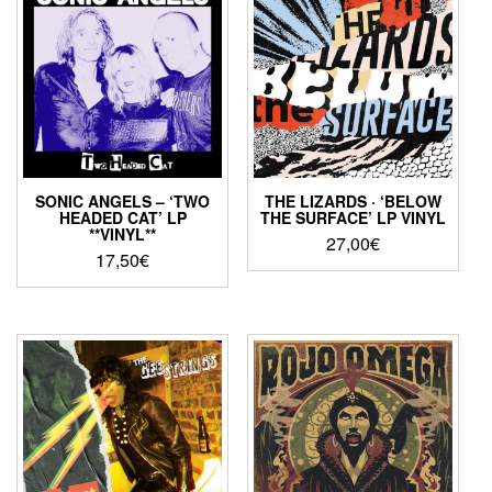
SONIC ANGELS – ‘TWO
THE LIZARDS · ‘BELOW
HEADED CAT’ LP
THE SURFACE’ LP VINYL
**VINYL**
27,00
€
17,50
€