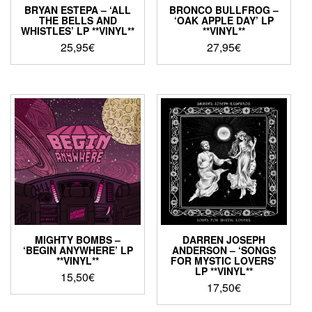
BRYAN ESTEPA – ‘ALL
BRONCO BULLFROG –
THE BELLS AND
‘OAK APPLE DAY’ LP
WHISTLES’ LP **VINYL**
**VINYL**
25,95
€
27,95
€
MIGHTY BOMBS –
DARREN JOSEPH
‘BEGIN ANYWHERE’ LP
ANDERSON – ‘SONGS
**VINYL**
FOR MYSTIC LOVERS’
LP **VINYL**
15,50
€
17,50
€