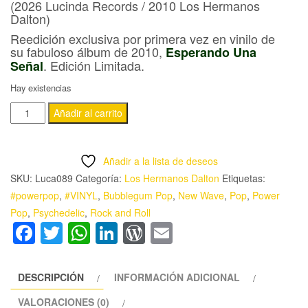
(2026 Lucinda Records / 2010 Los Hermanos
Dalton)
Reedición exclusiva por primera vez en vinilo de
su fabuloso álbum de 2010,
Esperando Una
. Edición Limitada.
Señal
Hay existencias
LOS
Añadir al carrito
HERMANOS
DALTON
Añadir a la lista de deseos
·
SKU:
Luca089
Categoría:
Los Hermanos Dalton
Etiquetas:
'ESPERANDO
#powerpop
,
#VINYL
,
Bubblegum Pop
,
New Wave
,
Pop
,
Power
UNA
Pop
,
Psychedelic
,
Rock and Roll
SEÑAL'
Facebook
Twitter
WhatsApp
LinkedIn
WordPress
Email
LP
☆
VINYL
DESCRIPCIÓN
INFORMACIÓN ADICIONAL
cantidad
VALORACIONES (0)