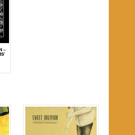
N –
S’