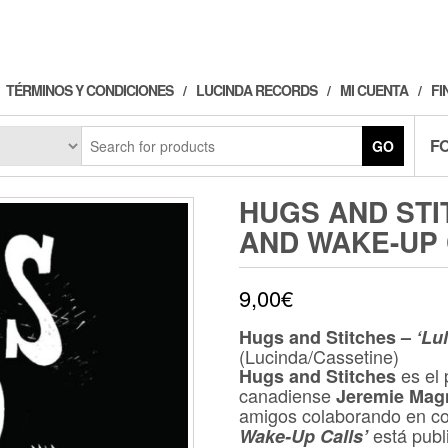
TÉRMINOS Y CONDICIONES
LUCINDA RECORDS
MI CUENTA
FI
F
GO
HUGS AND STI
AND WAKE-UP 
9,00
€
Hugs and Stitches –
‘Lu
(Lucinda/Cassetine)
es el 
Hugs and Stitches
canadiense
Jeremie Mag
amigos colaborando en co
está publ
Wake-Up Calls’