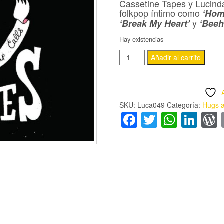
Cassetine Tapes y Lucind
folkpop íntimo como
‘Hom
y
‘Break My Heart’
‘Beeh
Hay existencias
HUGS
Añadir al carrito
AND
STITCHES
-
SKU:
Luca049
Categoría:
Hugs a
'LULLABIES
Facebook
Twitter
Whats
Lin
AND
WAKE-
UP
CALLS'
K7
cantidad