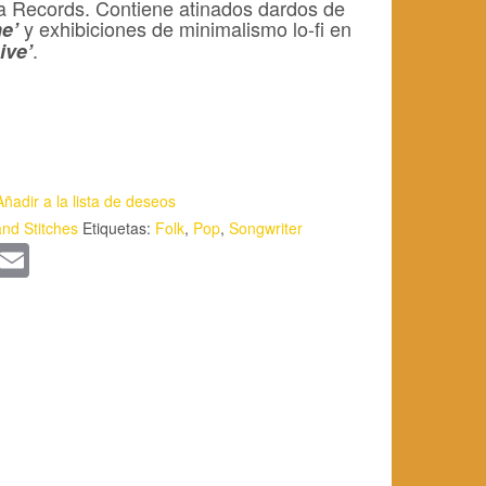
a Records. Contiene atinados dardos de
y exhibiciones de minimalismo lo-fi en
e’
.
ive’
Añadir a la lista de deseos
nd Stitches
Etiquetas:
Folk
,
Pop
,
Songwriter
App
kedIn
WordPress
Email