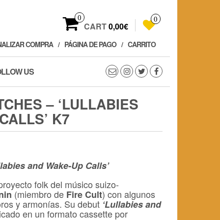
0
0
CART
0,00€
NALIZAR COMPRA
PÁGINA DE PAGO
CARRITO
OLLOW US
TCHES – ‘LULLABIES
CALLS’ K7
llabies and Wake-Up Calls’
proyecto folk del músico suizo-
(miembro de
) con algunos
nin
Fire Cult
ros y armonías. Su debut
‘Lullabies and
icado en un formato cassette por