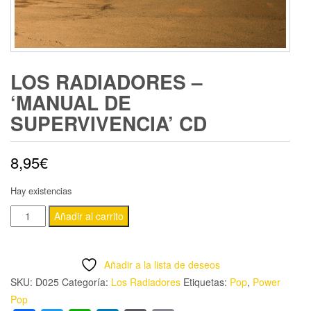
LOS RADIADORES –
‘MANUAL DE
SUPERVIVENCIA’ CD
8,95
€
Hay existencias
LOS
Añadir al carrito
RADIADORES
-
Añadir a la lista de deseos
'MANUAL
SKU:
D025
Categoría:
Los Radiadores
Etiquetas:
Pop
,
Power
DE
Pop
SUPERVIVENCIA'