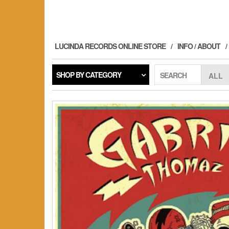
Skip
to
the
content
LUCINDA RECORDS ONLINE STORE
INFO / ABOUT
SHOP BY CATEGORY
SEARCH