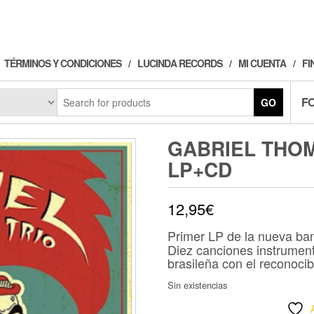
TÉRMINOS Y CONDICIONES
LUCINDA RECORDS
MI CUENTA
FI
F
GO
GABRIEL THOM
LP+CD
12,95
€
Primer LP de la nueva b
Diez canciones instrument
brasileña con el reconocibl
Sin existencias