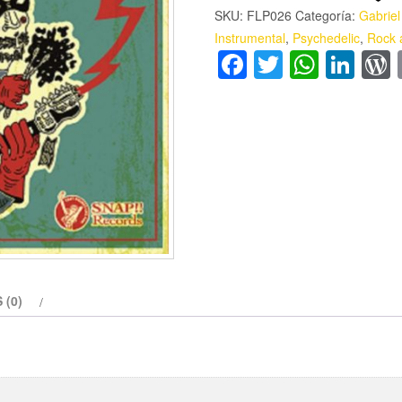
SKU:
FLP026
Categoría:
Gabriel
Instrumental
,
Psychedelic
,
Rock 
Facebook
Twitter
Whats
Lin
 (0)