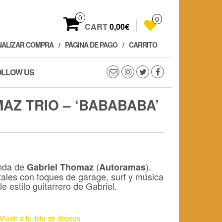
0
0
CART
0,00€
NALIZAR COMPRA
PÁGINA DE PAGO
CARRITO
OLLOW US
AZ TRIO – ‘BABABABA’
anda de
(
).
Gabriel Thomaz
Autoramas
ales con toques de garage, surf y música
e estilo guitarrero de Gabriel.
Añadir a la lista de deseos