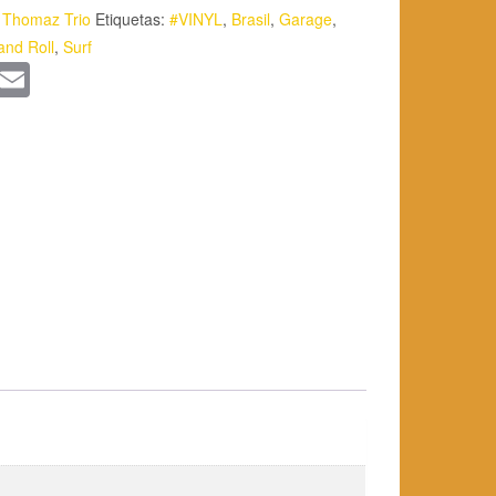
 Thomaz Trio
Etiquetas:
#VINYL
,
Brasil
,
Garage
,
and Roll
,
Surf
App
kedIn
WordPress
Email