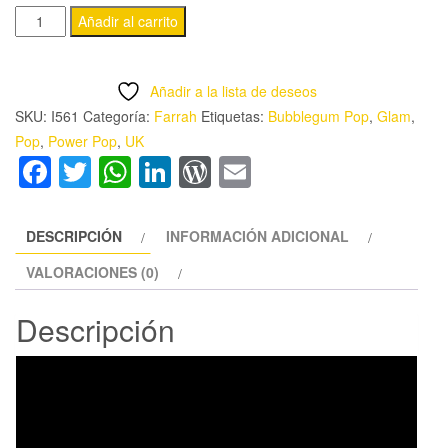
FARRAH
Añadir al carrito
-
'ME
Añadir a la lista de deseos
TOO'
SKU:
I561
Categoría:
Farrah
Etiquetas:
Bubblegum Pop
,
Glam
,
CD
Pop
,
Power Pop
,
UK
cantidad
Facebook
Twitter
WhatsApp
LinkedIn
WordPress
Email
DESCRIPCIÓN
INFORMACIÓN ADICIONAL
VALORACIONES (0)
Descripción