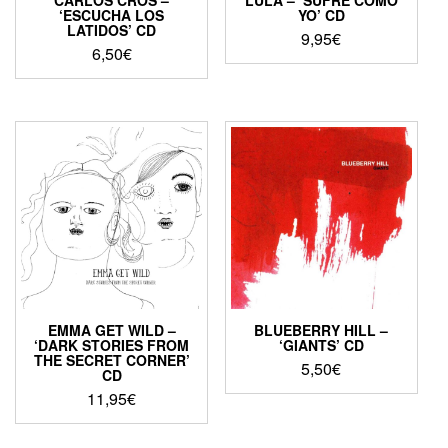
CARLOS CROS –
LULA – ‘SUFRE COMO
‘ESCUCHA LOS
YO’ CD
LATIDOS’ CD
9,95
€
6,50
€
EMMA GET WILD –
BLUEBERRY HILL –
‘DARK STORIES FROM
‘GIANTS’ CD
THE SECRET CORNER’
5,50
€
CD
11,95
€