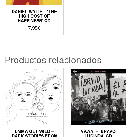
DANIEL WYLIE – ‘THE
HIGH COST OF
HAPPINESS’ CD
7,95
€
Productos relacionados
EMMA GET WILD –
VV.AA. – ‘BRAVO
‘DARK STORIES FROM
LUCINDA’ CD