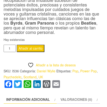
recopilación una imbatible sucesión de
potenciales éxitos, preciosas y consistentes
melodías impulsadas por cuidados juegos de
voces y guitarras cristalinas, canciones en las que
se aprecian influencias tan clásicas como las de
los
,
o los propios
,
Byrds
Gram Parsons
Beatles
pero que al mismo tiempo revelan un talento tan
abrumador como personal.
Hay existencias
DANIEL
Añadir al carrito
WYLIE
-
Añadir a la lista de deseos
'THE
SKU:
I536
Categoría:
Daniel Wylie
Etiquetas:
Pop
,
Power Pop
,
VERY
Psychedelic
,
Scotland
,
UK
BEST
Facebook
Twitter
WhatsApp
LinkedIn
WordPress
Email
OF
DANIEL
WYLIE
INFORMACIÓN ADICIONAL
VALORACIONES (0)
&