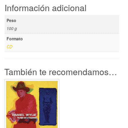
COSMIC
Información adicional
ROUGH
RIDERS'
Peso
CD
100 g
cantidad
Formato
CD
También te recomendamos…