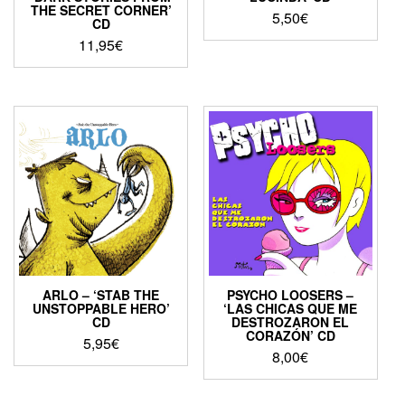
THE SECRET CORNER’
5,50
€
CD
11,95
€
ARLO – ‘STAB THE
PSYCHO LOOSERS –
UNSTOPPABLE HERO’
‘LAS CHICAS QUE ME
CD
DESTROZARON EL
CORAZÓN’ CD
5,95
€
8,00
€