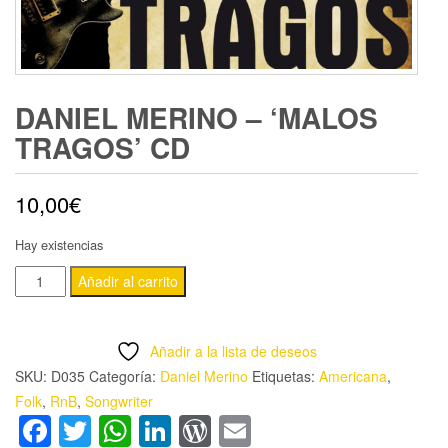
DANIEL MERINO – ‘MALOS
TRAGOS’ CD
10,00
€
Hay existencias
DANIEL
Añadir al carrito
MERINO
-
Añadir a la lista de deseos
'MALOS
SKU:
D035
Categoría:
Daniel Merino
Etiquetas:
Americana
,
TRAGOS'
Folk
,
RnB
,
Songwriter
CD
Facebook
Twitter
WhatsApp
LinkedIn
WordPress
Email
cantidad