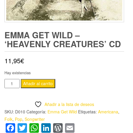
EMMA GET WILD –
‘HEAVENLY CREATURES’ CD
11,95
€
Hay existencias
EMMA
Añadir al carrito
GET
WILD
Añadir a la lista de deseos
-
SKU:
D010
Categoría:
Emma Get Wild
Etiquetas:
Americana
,
'HEAVENLY
Folk
,
Pop
,
Songwriter
CREATURES'
Facebook
Twitter
WhatsApp
LinkedIn
WordPress
Email
CD