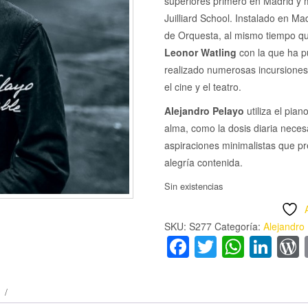
superiores primero en Madrid y m
Juilliard School. Instalado en Ma
de Orquesta, al mismo tiempo que
Leonor Watling
con la que ha pu
realizado numerosas incursiones
el cine y el teatro.
Alejandro Pelayo
utiliza el pia
alma, como la dosis diaria neces
aspiraciones minimalistas que pr
alegría contenida.
Sin existencias
SKU:
S277
Categoría:
Alejandro
Facebook
Twitter
Whats
Lin