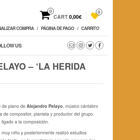
0
0
CART
0,00€
NALIZAR COMPRA
PÁGINA DE PAGO
CARRITO
OLLOW US
LAYO – ‘LA HERIDA
o de piano de
Alejandro Pelayo
, músico cántabro
a de compositor, pianista y productor del grupo
a ligado a la composición.
muy niño y posteriormente realizó estudios