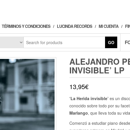
TÉRMINOS Y CONDICIONES
LUCINDA RECORDS
MI CUENTA
FI
F
GO
ALEJANDRO PE
INVISIBLE’ LP
13,95
€
‘La Herida invisible’
es un disc
conocido sobre todo por su facet
Marlango
, que lleva toda su vid
Comenzó a estudiar piano desde 