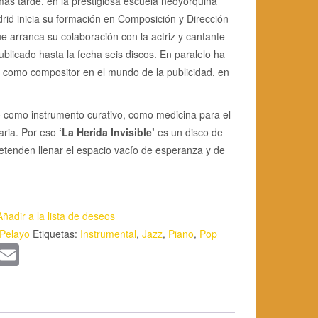
ás tarde, en la prestigiosa escuela neoyorquina
drid inicia su formación en Composición y Dirección
 arranca su colaboración con la actriz y cantante
blicado hasta la fecha seis discos. En paralelo ha
 como compositor en el mundo de la publicidad, en
no como instrumento curativo, como medicina para el
aria. Por eso
‘La Herida Invisible’
es un disco de
etenden llenar el espacio vacío de esperanza y de
Añadir a la lista de deseos
 Pelayo
Etiquetas:
Instrumental
,
Jazz
,
Piano
,
Pop
App
kedIn
WordPress
Email