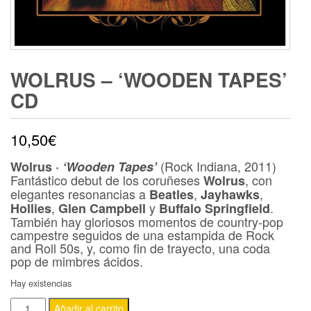
WOLRUS – ‘WOODEN TAPES’
CD
10,50
€
(Rock Indiana, 2011)
Wolrus ·
‘Wooden Tapes’
Fantástico debut de los coruñeses
, con
Wolrus
elegantes resonancias a
,
,
Beatles
Jayhawks
,
y
.
Hollies
Glen Campbell
Buffalo Springfield
También hay gloriosos momentos de country-pop
campestre seguidos de una estampida de Rock
and Roll 50s, y, como fin de trayecto, una coda
pop de mimbres ácidos.
Hay existencias
WOLRUS
Añadir al carrito