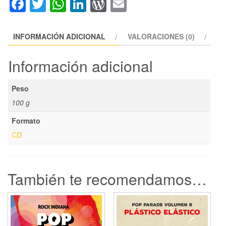
Facebook
Twitter
WhatsApp
LinkedIn
WordPress
Email
cantidad
INFORMACIÓN ADICIONAL
VALORACIONES (0)
Información adicional
Peso
100 g
Formato
CD
También te recomendamos…