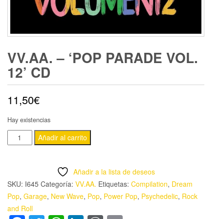
VV.AA. – ‘POP PARADE VOL.
12’ CD
11,50
€
Hay existencias
VV.AA.
Añadir al carrito
-
'POP
Añadir a la lista de deseos
PARADE
SKU:
I645
Categoría:
VV.AA.
Etiquetas:
Compilation
,
Dream
VOL.
Pop
,
Garage
,
New Wave
,
Pop
,
Power Pop
,
Psychedelic
,
Rock
12'
and Roll
CD