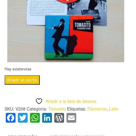
Hay existencias
TOMASITO
Añadir al carrito
-
'CIUDADANO
Añadir a la lista de deseos
GITANO'
SKU:
V208
Categoría:
Tomasito
Etiquetas:
Flamenco
,
Latin
CD
Facebook
Twitter
WhatsApp
LinkedIn
WordPress
Email
cantidad