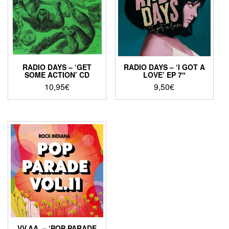
RADIO DAYS – ‘GET
RADIO DAYS – ‘I GOT A
SOME ACTION’ CD
LOVE’ EP 7″
10,95
€
9,50
€
VV.AA. – ‘POP PARADE