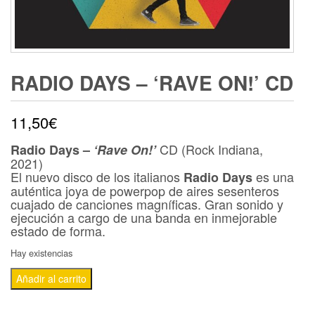
RADIO DAYS – ‘RAVE ON!’ CD
11,50
€
CD (Rock Indiana,
Radio Days –
‘Rave On!’
2021)
El nuevo disco de los italianos
es una
Radio Days
auténtica joya de powerpop de aires sesenteros
cuajado de canciones magníficas. Gran sonido y
ejecución a cargo de una banda en inmejorable
estado de forma.
Hay existencias
RADIO
Añadir al carrito
DAYS
-