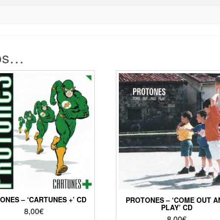
os…
ONES – ‘CARTUNES +’ CD
PROTONES – ‘COME OUT A
PLAY’ CD
8,00
€
8,00
€