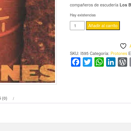
compañeros de escudería
Los B
Hay existencias
PROTONES
Añadir al carrito
-
'NUCLEAR
WASTE.
SKU:
I595
Categoría:
Protones
E
THE
Facebook
Twitter
Whats
Lin
REST
OF
PROTONES'
CD
cantidad
 (0)