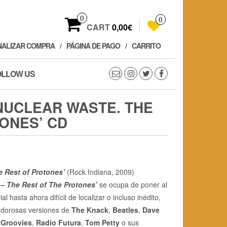
0
0
CART
0,00€
NALIZAR COMPRA
PÁGINA DE PAGO
CARRITO
OLLOW US
NUCLEAR WASTE. THE
ONES’ CD
e Rest of Protones’
(Rock Indiana, 2009)
 – The Rest of The Protones’
se ocupa de poner al
 hasta ahora difícil de localizar o incluso inédito,
dorosas versiones de
The Knack
,
Beatles
,
Dave
 Groovies
,
Radio Futura
,
Tom Petty
o sus