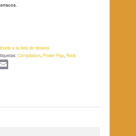
erracos
.
Añadir a la lista de deseos
tiquetas:
Compilation
,
Power Pop
,
Rock
App
kedIn
WordPress
Email