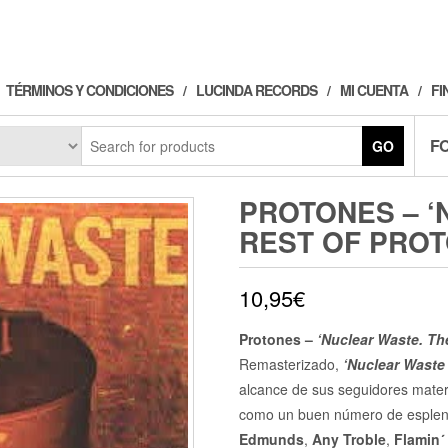
TÉRMINOS Y CONDICIONES
LUCINDA RECORDS
MI CUENTA
FI
F
GO
PROTONES – ‘
REST OF PROT
10,95
€
Protones –
‘Nuclear Waste. Th
Remasterizado,
‘Nuclear Waste
alcance de sus seguidores material
como un buen número de esplen
Edmunds
,
Any Troble
,
Flamin´