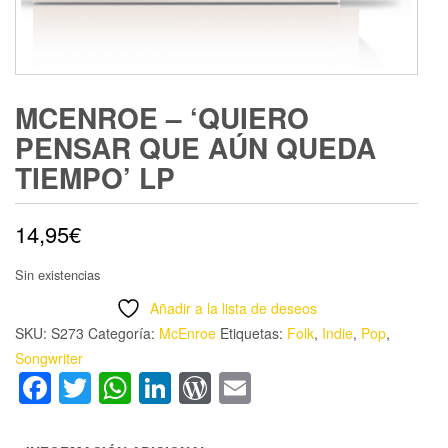
MCENROE – ‘QUIERO
PENSAR QUE AÚN QUEDA
TIEMPO’ LP
14,95
€
Sin existencias
Añadir a la lista de deseos
SKU:
S273
Categoría:
McEnroe
Etiquetas:
Folk
,
Indie
,
Pop
,
Songwriter
Facebook
Twitter
WhatsApp
LinkedIn
WordPress
Email