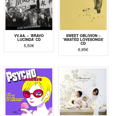
VV.AA. – ‘BRAVO
SWEET OBLIVION –
LUCINDA’ CD
‘WASTED LOVESONGS’
CD
5,50
€
6,95
€