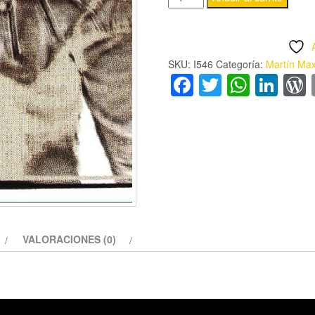
MAX
-
'NICOTINA'
SKU:
I546
Categoría:
Martín Ma
CD
Facebook
Twitter
Whats
Lin
cantidad
VALORACIONES (0)