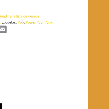
Añadir a la lista de deseos
x
Etiquetas:
Pop
,
Power Pop
,
Punk
App
kedIn
WordPress
Email