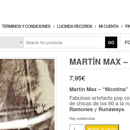
TÉRMINOS Y CONDICIONES
LUCINDA RECORDS
MI CUENTA
FI
F
GO
MARTÍN MAX – 
7,95
€
Martín Max – “Nicotina”
Fabuloso artefacto pop co
de chicas de los 60 a la 
y
.
Ramones
Runaways
Hay existencias
MARTÍN
Añadir al carrito