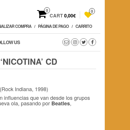
0
0
CART
0,00€
NALIZAR COMPRA
PÁGINA DE PAGO
CARRITO
OLLOW US
‘NICOTINA’ CD
(Rock Indiana, 1998)
n influencias que van desde los grupos
nueva ola, pasando por
,
Beatles