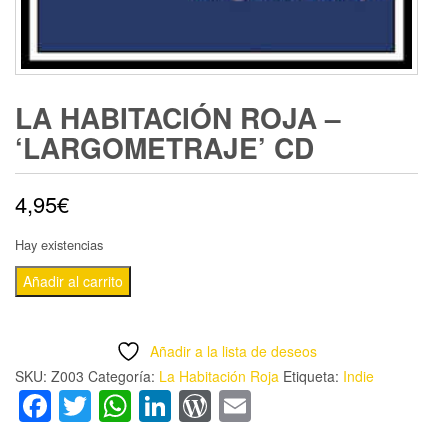
LA HABITACIÓN ROJA –
‘LARGOMETRAJE’ CD
4,95
€
Hay existencias
LA
Añadir al carrito
HABITACIÓN
ROJA
Añadir a la lista de deseos
-
SKU:
Z003
Categoría:
La Habitación Roja
Etiqueta:
Indie
'LARGOMETRAJE'
Facebook
Twitter
WhatsApp
LinkedIn
WordPress
Email
CD
cantidad