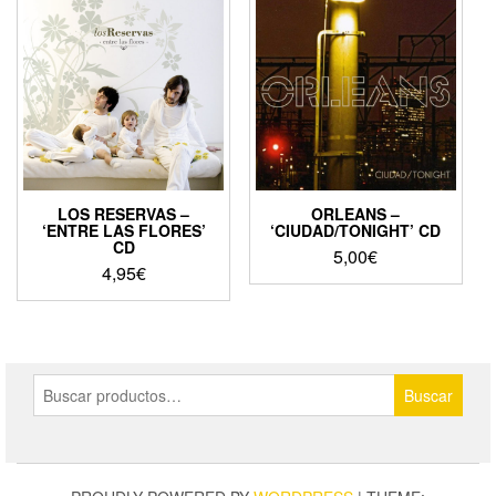
LOS RESERVAS –
ORLEANS –
‘ENTRE LAS FLORES’
‘CIUDAD/TONIGHT’ CD
CD
5,00
€
4,95
€
Buscar
Buscar
por: