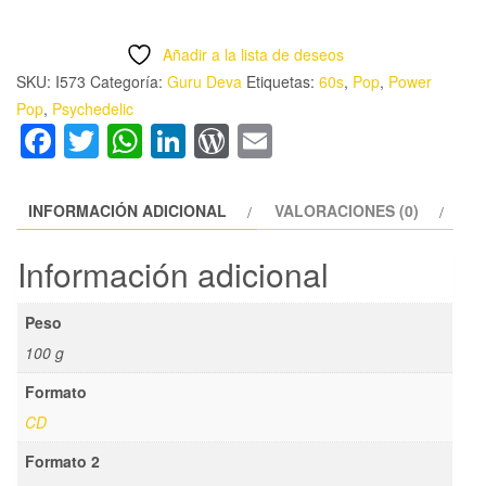
DEVA
-
Añadir a la lista de deseos
'AFTER
SKU:
I573
Categoría:
Guru Deva
Etiquetas:
60s
,
Pop
,
Power
ALL'
Pop
,
Psychedelic
CD
Facebook
Twitter
WhatsApp
LinkedIn
WordPress
Email
cantidad
INFORMACIÓN ADICIONAL
VALORACIONES (0)
Información adicional
Peso
100 g
Formato
CD
Formato 2