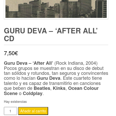
GURU DEVA – ‘AFTER ALL’
CD
7,50
€
(Rock Indiana, 2004)
Guru Deva – ‘After All’
Pocos grupos se muestran en su disco de debut
tan sólidos y rotundos, tan seguros y convincentes
como lo hacían
. Este cuarteto tiene
Guru Deva
talento y es capaz de transmitirlo en canciones
que beben de
,
,
Beatles
Kinks
Ocean Colour
o
.
Scene
Coldplay
Hay existencias
GURU
Añadir al carrito