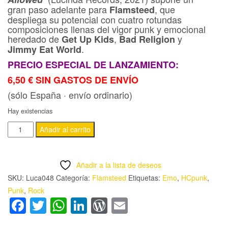
gran paso adelante para
, que
Flamsteed
despliega su potencial con cuatro rotundas
composiciones llenas del vigor punk y emocional
heredado de
,
y
Get Up Kids
Bad Religion
.
Jimmy Eat World
PRECIO ESPECIAL DE LANZAMIENTO:
6,50 € SIN GASTOS DE ENVÍO
(sólo España · envío ordinario)
Hay existencias
FLAMSTEED
Añadir al carrito
-
'SOME
Añadir a la lista de deseos
TEARS
SKU:
Luca048
Categoría:
Flamsteed
Etiquetas:
Emo
,
HCpunk
,
ALLOWED'
Punk
,
Rock
EP
Facebook
Twitter
WhatsApp
LinkedIn
WordPress
Email
cantidad