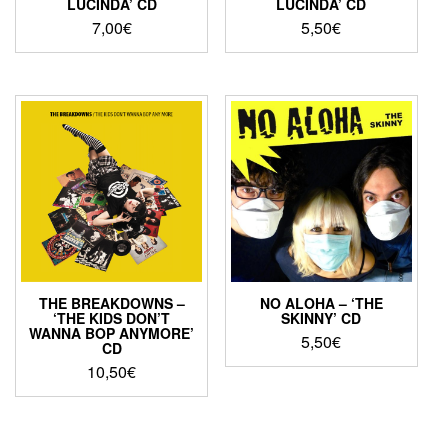
LUCINDA’ CD
LUCINDA’ CD
7,00
€
5,50
€
THE BREAKDOWNS –
NO ALOHA – ‘THE
‘THE KIDS DON’T
SKINNY’ CD
WANNA BOP ANYMORE’
5,50
€
CD
10,50
€