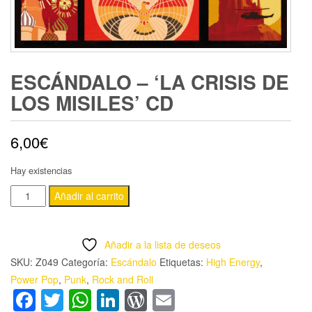
ESCÁNDALO – ‘LA CRISIS DE
LOS MISILES’ CD
6,00
€
Hay existencias
ESCÁNDALO
Añadir al carrito
-
'LA
Añadir a la lista de deseos
CRISIS
SKU:
Z049
Categoría:
Escándalo
Etiquetas:
High Energy
,
DE
Power Pop
,
Punk
,
Rock and Roll
LOS
Facebook
Twitter
WhatsApp
LinkedIn
WordPress
Email
MISILES'