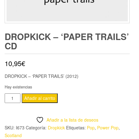
DROPKICK – ‘PAPER TRAILS’
CD
10,95
€
DROPKICK – ‘PAPER TRAILS’ (2012)
Hay existencias
DROPKICK
Añadir al carrito
-
'PAPER
Añadir a la lista de deseos
TRAILS'
SKU:
I673
Categoría:
Dropkick
Etiquetas:
Pop
,
Power Pop
,
CD
Scotland
cantidad