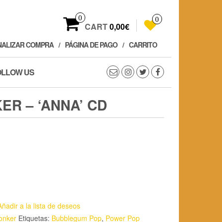
0
0
CART
0,00€
NALIZAR COMPRA
PÁGINA DE PAGO
CARRITO
OLLOW US
R – ‘ANNA’ CD
Añadir a la lista de deseos
onker
Etiquetas:
Bubblegum Pop
,
Power Pop