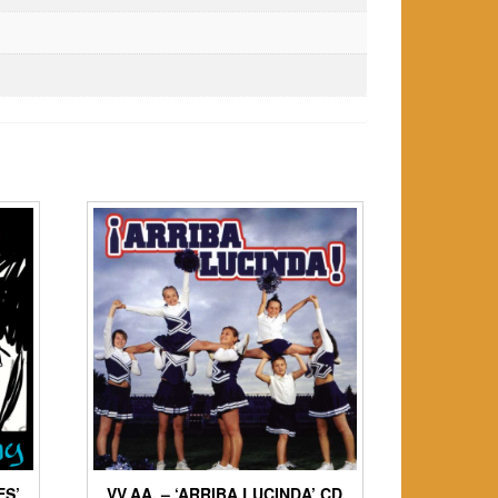
ES’
VV.AA. – ‘ARRIBA LUCINDA’ CD