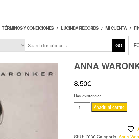
TÉRMINOS Y CONDICIONES
LUCINDA RECORDS
MI CUENTA
FI
F
GO
ANNA WARONKE
8,50
€
Hay existencias
ANNA
Añadir al carrito
WARONKER
-
'ANNA'
SKU:
Z036
Categoría:
Anna War
CD