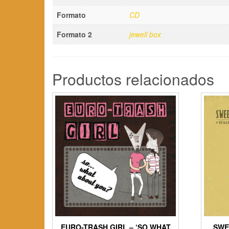
Formato
CD
Formato 2
jewell box
Productos relacionados
EURO-TRASH GIRL – ‘SO WHAT
SWE