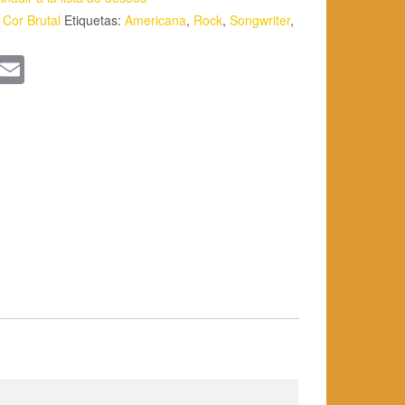
l Cor Brutal
Etiquetas:
Americana
,
Rock
,
Songwriter
,
App
kedIn
WordPress
Email