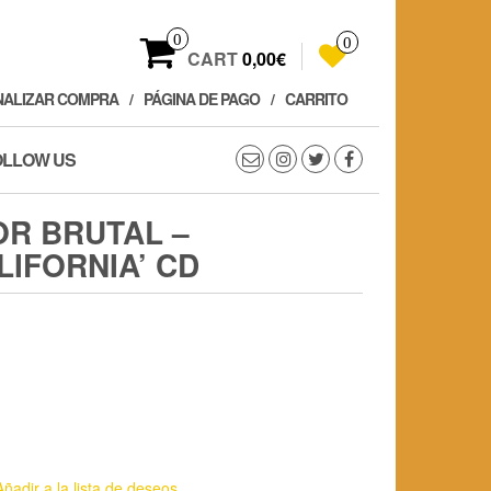
0
0
CART
0,00€
NALIZAR COMPRA
PÁGINA DE PAGO
CARRITO
OLLOW US
OR BRUTAL –
LIFORNIA’ CD
Añadir a la lista de deseos