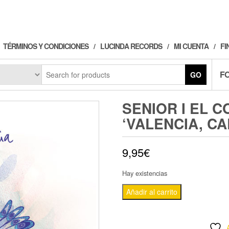
TÉRMINOS Y CONDICIONES
LUCINDA RECORDS
MI CUENTA
FI
F
GO
SENIOR I EL C
‘VALENCIA, CA
9,95
€
Hay existencias
SENIOR
Añadir al carrito
I
EL
COR