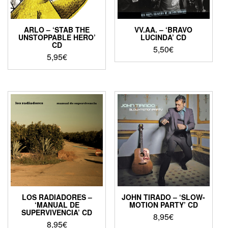
ARLO – ‘STAB THE
VV.AA. – ‘BRAVO
UNSTOPPABLE HERO’
LUCINDA’ CD
CD
5,50
€
5,95
€
LOS RADIADORES –
JOHN TIRADO – ‘SLOW-
‘MANUAL DE
MOTION PARTY’ CD
SUPERVIVENCIA’ CD
8,95
€
8,95
€