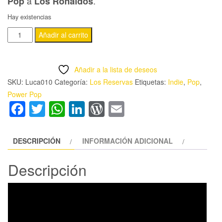
a
.
Pop
Los Ronaldos
Hay existencias
LOS
Añadir al carrito
RESERVAS
-
Añadir a la lista de deseos
'ENTRE
SKU:
Luca010
Categoría:
Los Reservas
Etiquetas:
Indie
,
Pop
,
LAS
Power Pop
FLORES'
Facebook
Twitter
WhatsApp
LinkedIn
WordPress
Email
CD
cantidad
DESCRIPCIÓN
INFORMACIÓN ADICIONAL
Descripción