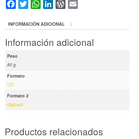
Facebook
Twitter
WhatsApp
LinkedIn
WordPress
Email
-
'BENIDORM'
CD
INFORMACIÓN ADICIONAL
cantidad
Información adicional
Peso
80 g
Formato
CD
Formato 2
digipack
Productos relacionados