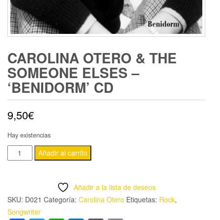
CAROLINA OTERO & THE
SOMEONE ELSES –
‘BENIDORM’ CD
9,50
€
Hay existencias
CAROLINA
Añadir al carrito
OTERO
&
Añadir a la lista de deseos
THE
SKU:
D021
Categoría:
Carolina Otero
Etiquetas:
Rock
,
SOMEONE
Songwriter
ELSES