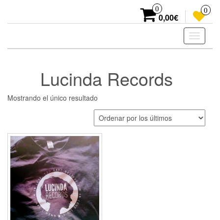
Skip
0
0
to
0,00€
the
content
Toggle
navigati
Lucinda Records
Mostrando el único resultado