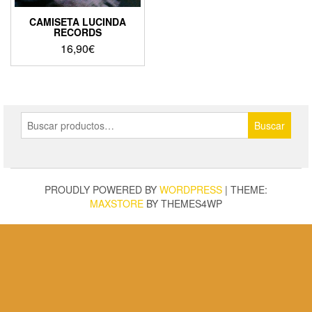
CAMISETA LUCINDA
RECORDS
16,90
€
Este
producto
tiene
múltiples
Buscar
variantes.
Buscar
por:
Las
opciones
se
pueden
PROUDLY POWERED BY
WORDPRESS
|
THEME:
elegir
MAXSTORE
BY THEMES4WP
en
la
página
de
producto